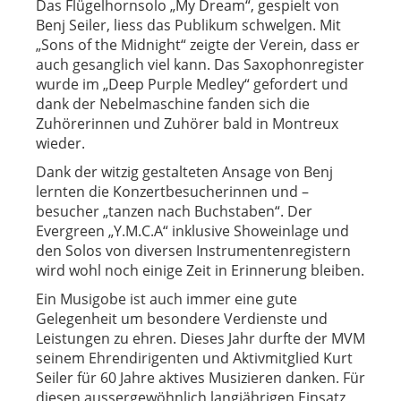
Das Flügelhornsolo „My Dream“, gespielt von
Benj Seiler, liess das Publikum schwelgen. Mit
„Sons of the Midnight“ zeigte der Verein, dass er
auch gesanglich viel kann. Das Saxophonregister
wurde im „Deep Purple Medley“ gefordert und
dank der Nebelmaschine fanden sich die
Zuhörerinnen und Zuhörer bald in Montreux
wieder.
Dank der witzig gestalteten Ansage von Benj
lernten die Konzertbesucherinnen und –
besucher „tanzen nach Buchstaben“. Der
Evergreen „Y.M.C.A“ inklusive Showeinlage und
den Solos von diversen Instrumentenregistern
wird wohl noch einige Zeit in Erinnerung bleiben.
Ein Musigobe ist auch immer eine gute
Gelegenheit um besondere Verdienste und
Leistungen zu ehren. Dieses Jahr durfte der MVM
seinem Ehrendirigenten und Aktivmitglied Kurt
Seiler für 60 Jahre aktives Musizieren danken. Für
diesen aussergewöhnlich langjährigen Einsatz